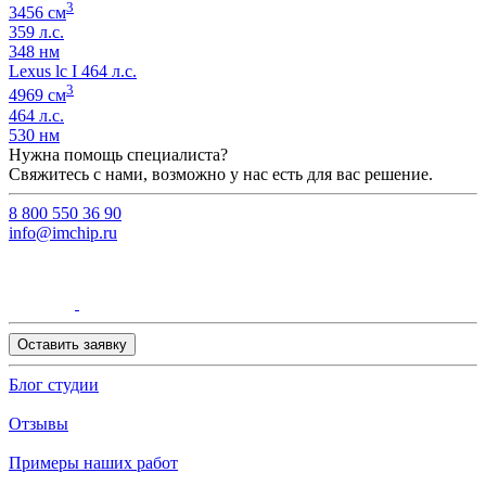
3
3456 см
359 л.с.
348 нм
Lexus lc I 464 л.с.
3
4969 см
464 л.с.
530 нм
Нужна помощь специалиста?
Свяжитесь с нами, возможно у нас есть для вас решение.
8 800 550 36 90
info@imchip.ru
Оставить заявку
Блог студии
Отзывы
Примеры наших работ